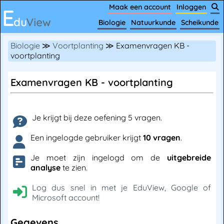
Maak een account
Inloggen
Biologie
Natuurkunde
Scheikunde
Biologie
≫
Voortplanting
≫ Examenvragen KB -
voortplanting
Examenvragen KB - voortplanting
Je krijgt bij deze oefening 5 vragen.
Een ingelogde gebruiker krijgt
10 vragen
.
Je moet zijn ingelogd om de
uitgebreide
analyse
te zien.
Log dus snel in met je EduView, Google of
Microsoft account!
Gegevens