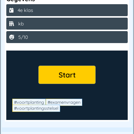
4e klas
kb
5/10
#voortplanting
#examenvragen
#voortplantingsstelsel