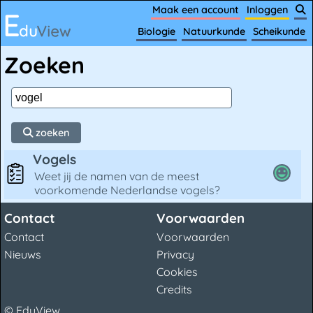
Maak een account
Inloggen
Biologie
Natuurkunde
Scheikunde
Zoeken
zoeken
Vogels
Weet jij de namen van de meest
voorkomende Nederlandse vogels?
Contact
Voorwaarden
Contact
Voorwaarden
Nieuws
Privacy
Cookies
Credits
© EduView